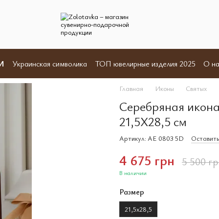
И
Украинская символика
ТОП ювелирные изделия 2025
О на
Отзывы
Пользовательское соглашение
Договор оферты
Главная
Иконы
Святых
Серебряная икона
21,5X28,5 см
Артикул: AE 0803 5D
Оставить
4 675 грн
5 500 гр
В наличии
Размер
21,5х28,5