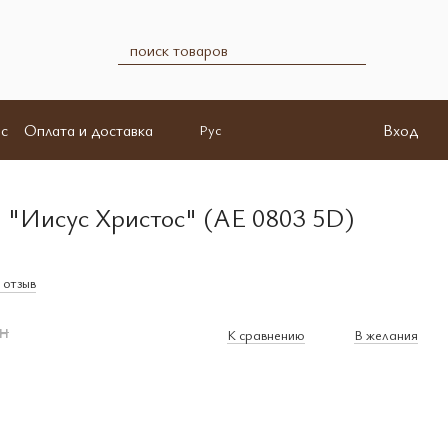
с
Оплата и доставка
Вход
Рус
 "Иисус Христос" (AE 0803 5D)
 отзыв
н
К сравнению
В желания