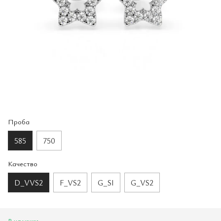
Проба
585
750
Качество
D_VVS2
F_VS2
G_SI
G_VS2
В наличии