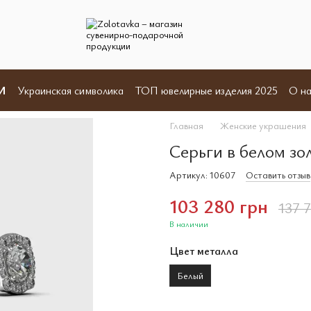
И
Украинская символика
ТОП ювелирные изделия 2025
О на
Отзывы
Пользовательское соглашение
Договор оферты
Главная
Женские украшения
Серьги в белом зо
Артикул: 10607
Оставить отзыв
103 280 грн
137 
В наличии
Цвет металла
Белый