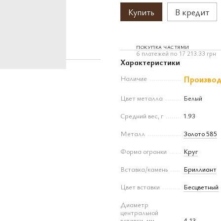
Купить
В кредит
ПОКУПКА ЧАСТЯМИ
6 платежей по 17 213.33 грн
Характеристики
Наличие
Производи
Цвет металла
Белый
Средний вес, г
1.93
Металл
Золото 585
Форма огранки
Круг
Вставка/камень
Бриллиант
Цвет вставки
Бесцветный
Диаметр
центральной
вставки, мм
4,13