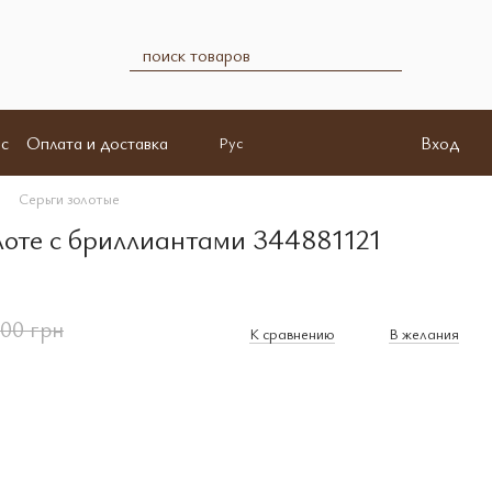
с
Оплата и доставка
Вход
Рус
Серьги золотые
лоте с бриллиантами 344881121
700 грн
К сравнению
В желания