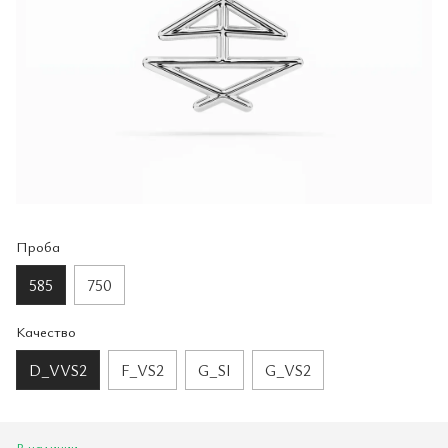
Проба
585
750
Качество
D_VVS2
F_VS2
G_SI
G_VS2
В наличии