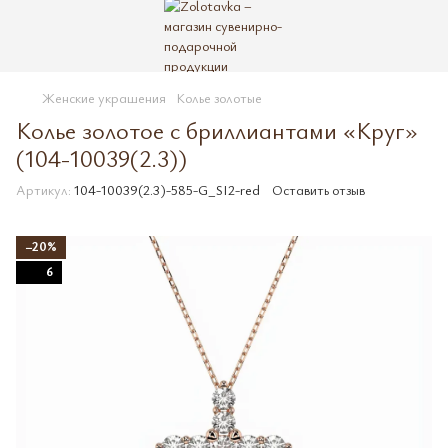
Женские украшения
Колье золотые
Колье золотое с бриллиантами «Круг»
(104-10039(2.3))
Артикул:
104-10039(2.3)-585-G_SI2-red
Оставить отзыв
−20%
6