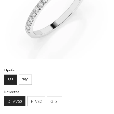
Проба
585
750
Качество
D_VVS2
F_VS2
G_SI