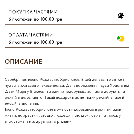
ПОКУПКА ЧАСТЯМИ
6 платежей по 100.00 грн
ОПЛАТА ЧАСТЯМИ
6 платежей по 100.00 грн
ОПИСАНИЕ
Серебряная икона Рождество Христовое. В цей день свято світле і
чудесне для всього человечества. День народження Ісуса Христа від
Деви Марії у Віфлеємі та один із подарунків, які часто дарують на
релігійні зимові свята. Такий подарок має не тільки релігійне, але й
емоційне значення.
Ікона Рождество Христове може бути дарованою в різні випадки
життя, на хрестині, свадьбі, годовщині свадьби, ювілеї, а також у
знак уважень між друзями та рідними.