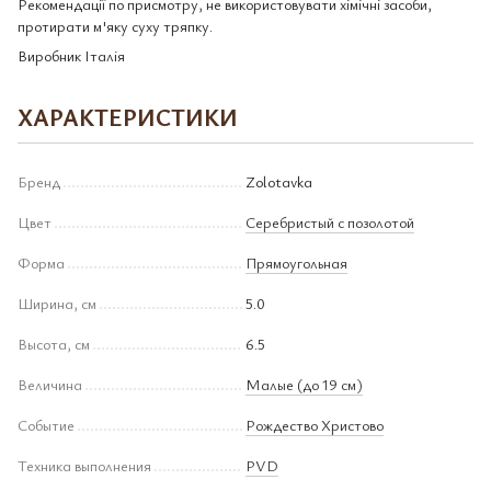
Рекомендації по присмотру, не використовувати хімічні засоби,
протирати м'яку суху тряпку.
Виробник Італія
ХАРАКТЕРИСТИКИ
Бренд
Zolotavka
Цвет
Серебристый с позолотой
Форма
Прямоугольная
Ширина, см
5.0
Высота, см
6.5
Величина
Малые (до 19 см)
Событие
Рождество Христово
Техника выполнения
PVD