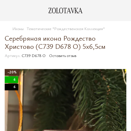
Иконы
Тематические "Рождественская Коллекция"
Серебряная икона Рождество
Христово (С739 D678 O) 5х6,5см
Артикул:
С739 D678 O
Оставить отзыв
−20%
6
6