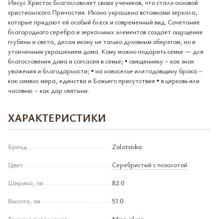
Иисус Христос благословляет своих учеников, что стало основой
христианского Причастия. Икона украшена вставками зеркала,
которые придают ей особый блеск и современный вид. Сочетание
благородного серебра и зеркальных элементов создает ощущение
глубины и света, делая икону не только духовным оберегом, но и
утонченным украшением дома. Кому можно подарить семье — для
благословения дома и согласия в семье; • священнику – как знак
уважения и благодарности; • на новоселье или годовщину брака –
как символ мира, единства и Божьего присутствия • в церковь или
часовню – как дар святыни.
ХАРАКТЕРИСТИКИ
Бренд
Zolotavka
Цвет
Серебристый с позолотой
Ширина, см
82.0
Высота, см
51.0
Техника выполнения
Miro-silver