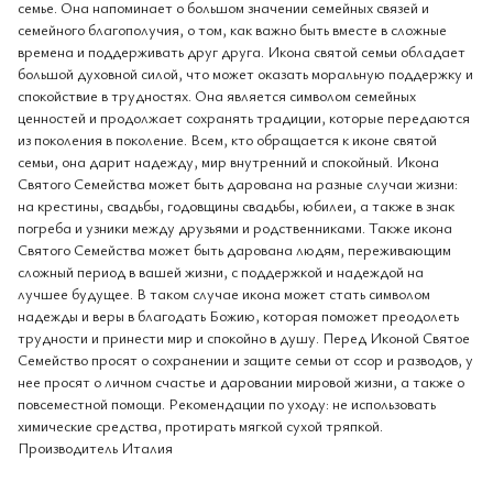
семье. Она напоминает о большом значении семейных связей и
семейного благополучия, о том, как важно быть вместе в сложные
времена и поддерживать друг друга. Икона святой семьи обладает
большой духовной силой, что может оказать моральную поддержку и
спокойствие в трудностях. Она является символом семейных
ценностей и продолжает сохранять традиции, которые передаются
из поколения в поколение. Всем, кто обращается к иконе святой
семьи, она дарит надежду, мир внутренний и спокойный. Икона
Святого Семейства может быть дарована на разные случаи жизни:
на крестины, свадьбы, годовщины свадьбы, юбилеи, а также в знак
погреба и узники между друзьями и родственниками. Также икона
Святого Семейства может быть дарована людям, переживающим
сложный период в вашей жизни, с поддержкой и надеждой на
лучшее будущее. В таком случае икона может стать символом
надежды и веры в благодать Божию, которая поможет преодолеть
трудности и принести мир и спокойно в душу. Перед Иконой Святое
Семейство просят о сохранении и защите семьи от ссор и разводов, у
нее просят о личном счастье и даровании мировой жизни, а также о
повсеместной помощи. Рекомендации по уходу: не использовать
химические средства, протирать мягкой сухой тряпкой.
Производитель Италия