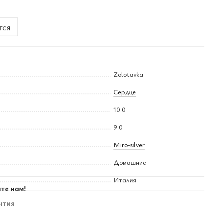
тся
Zolotavka
Сердце
10.0
9.0
Miro-silver
Домашние
Италия
те нам!
нтия