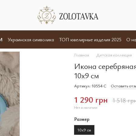
И
Украинская символика
ТОП ювелирные изделия 2025
О на
Отзывы
Пользовательское соглашение
Договор оферты
Главная
Детская коллекция
Икона серебряная
10x9 см
Артикул: 10554 C
Оставить отз
1 290 грн
1 518 гр
Нет в наличии
Размер
10х9 см