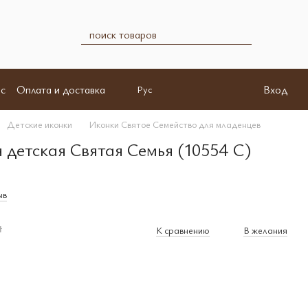
с
Оплата и доставка
Вход
Рус
Детские иконки
Иконки Святое Семейство для младенцев
 детская Святая Семья (10554 C)
ыв
н
К сравнению
В желания