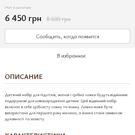
Нет в наличии
6 450 грн
8 600 грн
Сообщить, когда появится
В избранное
ОПИСАНИЕ
Дитячий набір для підлітків, значок і срібна ложка будуть відмінним
подарунком для новонародженої дитини. Цей відмінний набір
включає в себе сріблясту ложку та іконку. Ложка може бути
використана для першого року малюка, а іконка стане символом
духовності та захисту.