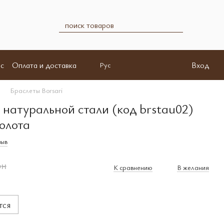
с
Оплата и доставка
Вход
Рус
Браслеты Borsari
з натуральной стали (код brstau02)
золота
зыв
рн
К сравнению
В желания
тся