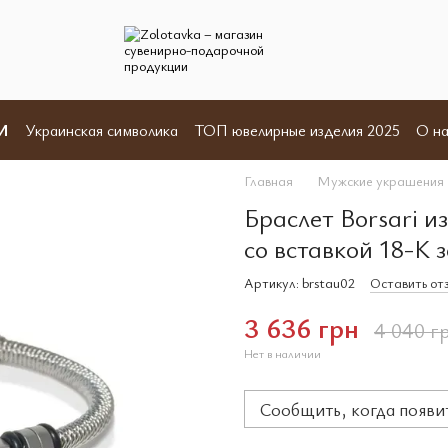
И
Украинская символика
ТОП ювелирные изделия 2025
О на
Отзывы
Пользовательское соглашение
Договор оферты
Главная
Мужские украшения
Браслет Borsari и
со вставкой 18-К 
Артикул: brstau02
Оставить от
3 636 грн
4 040 г
Нет в наличии
Сообщить, когда появи