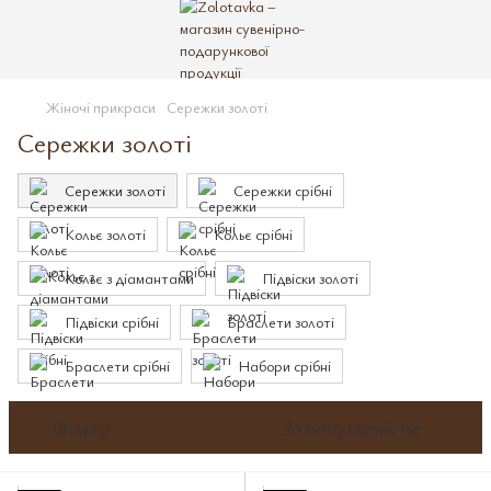
Жіночі прикраси
Сережки золоті
Сережки золоті
Сережки золоті
Сережки срібні
Кольє золоті
Кольє срібні
Кольє з діамантами
Підвіски золоті
Підвіски срібні
Браслети золоті
Браслети срібні
Набори срібні
Фільтр
За популярністю