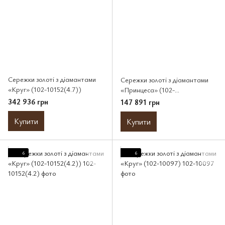
Сережки золоті з діамантами
Сережки золоті з діамантами
«Круг» (102-10152(4.7))
«Принцеса» (102-
10115(3.0)PR)
342 936 грн
147 891 грн
Купити
Купити
6
6