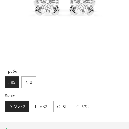
Проба
585
750
Якість
D_VVS2
F_VS2
G_SI
G_VS2
В наявності