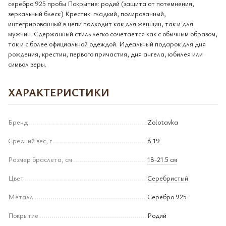
серебро 925 пробы Покрытие: родий (защита от потемнения,
зеркальный блеск) Крестик: гладкий, полированный,
интегрированный в цепи подходит как для женщин, так и для
мужчин. Сдержанный стиль легко сочетается как с обычным образом,
так и с более официальной одеждой. Идеальный подарок для дня
рождения, крестин, первого причастия, дня ангела, юбилея или
символ веры.
ХАРАКТЕРИСТИКИ
Бренд
Zolotavka
Средний вес, г
8.19
Размер браслета, см
18-21.5 см
Цвет
Серебристый
Металл
Серебро 925
Покрытие
Родий