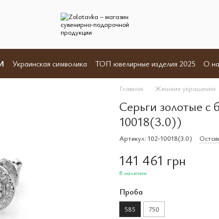
И
Украинская символика
ТОП ювелирные изделия 2025
О на
Отзывы
Пользовательское соглашение
Договор оферты
Главная
Женские украшения
Серьги золотые с 
10018(3.0))
Артикул: 102-10018(3.0)
Остави
141 461 грн
В наличии
Проба
585
750