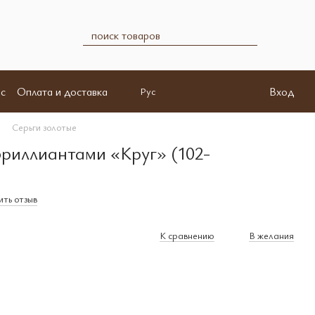
с
Оплата и доставка
Вход
Рус
Серьги золотые
бриллиантами «Круг» (102-
ть отзыв
К сравнению
В желания