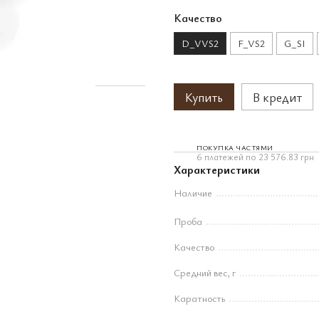
Качество
D_VVS2
F_VS2
G_SI
Купить
В кредит
ПОКУПКА ЧАСТЯМИ
6 платежей по 23 576.83 грн
Характеристики
Наличие
Проба
Качество
Средний вес, г
Каратность