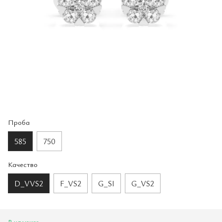
Проба
585
750
Качество
D_VVS2
F_VS2
G_SI
G_VS2
В наличии