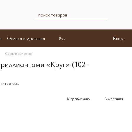
с
Оплата и доставка
Вход
Рус
Серьги золотые
бриллиантами «Круг» (102-
вить отзыв
К сравнению
В желания