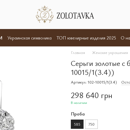
И
Украинская символика
ТОП ювелирные изделия 2025
О на
Отзывы
Пользовательское соглашение
Договор оферты
Главная
Женские украшения
Серьги золотые с 
10015/1(3.4))
Артикул: 102-10015/1(3.4)
Оста
298 640 грн
В наличии
Проба
585
750