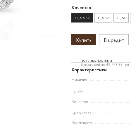
Качество
D_VVS2
F_VS2
G_SI
Купить
В кредит
ПОКУПКА ЧАСТЯМИ
6 платежей по 49 773.33 грн
Характеристики
Наличие
Проба
Качество
Средний вес, г
Каратность