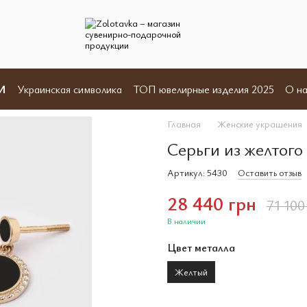
И
Украинская символика
ТОП ювелирные изделия 2025
О на
Отзывы
Пользовательское соглашение
Договор оферты
Главная
Женские украшения
Серьги из желтого
Артикул: 5430
Оставить отзыв
28 440 грн
71 100
В наличии
Цвет металла
Желтый