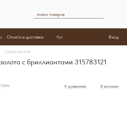
с
Оплата и доставка
Вход
Рус
Серьги золотые
 золота с бриллиантами 315783121
 грн
К сравнению
В желания