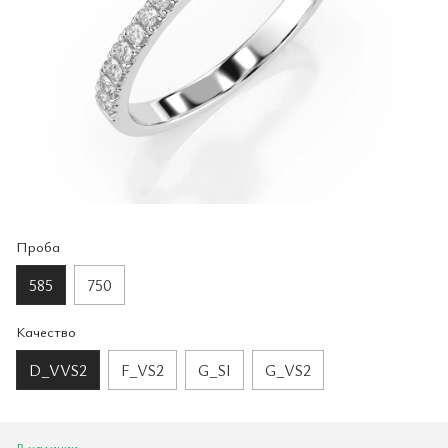
Проба
585
750
Качество
D_VVS2
F_VS2
G_SI
G_VS2
В наличии