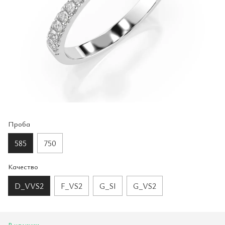
Проба
585
750
Качество
D_VVS2
F_VS2
G_SI
G_VS2
В наличии