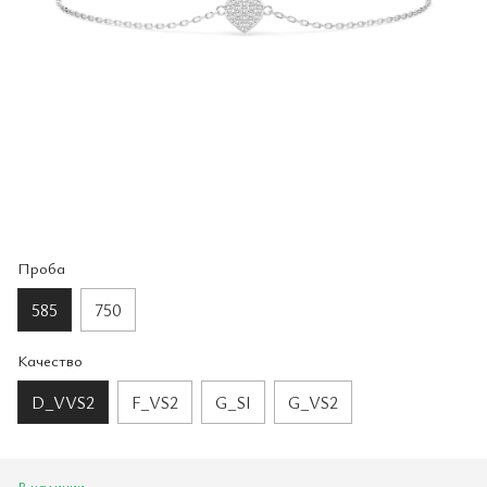
Проба
585
750
Качество
D_VVS2
F_VS2
G_SI
G_VS2
В наличии