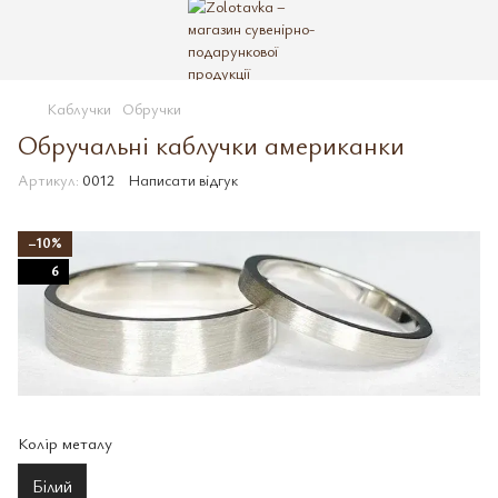
Каблучки
Обручки
Обручальні каблучки американки
Артикул:
0012
Написати відгук
−10%
6
Колір металу
Білий