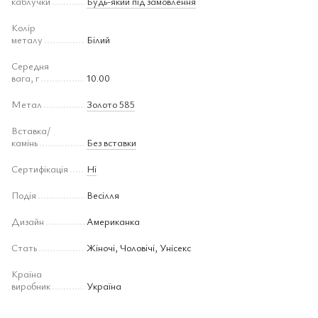
каблучки
Будь-який під замовлення
Колір
металу
Білий
Середня
вага, г
10.00
Метал
Золото 585
Вставка/
камінь
Без вставки
Сертифікація
Ні
Подія
Весілля
Дизайн
Американка
Стать
Жіночі, Чоловічі, Унісекс
Країна
виробник
Україна