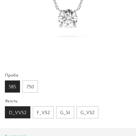
Проба
585
750
Якість
D_VVS2
F_VS2
G_SI
G_VS2
В наявності