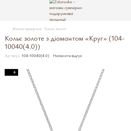
Жіночі прикраси
Кольє золоті
Кольє золоте з діамантом «Круг» (104-
10040(4.0))
Артикул:
104-10040(4.0)
Написати відгук
6