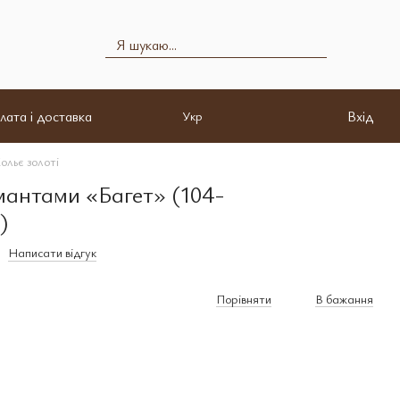
лата і доставка
Вхід
Укр
ольє золоті
амантами «Багет» (104-
)
Написати відгук
Порівняти
В бажання