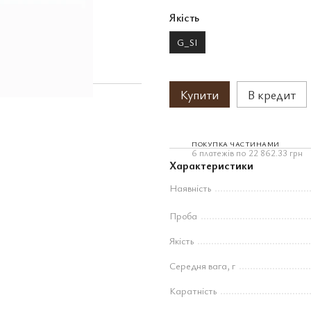
Якість
G_SI
Купити
В кредит
ПОКУПКА ЧАСТИНАМИ
6 платежів по 22 862.33 грн
Характеристики
Наявність
Проба
Якість
Середня вага, г
Каратність