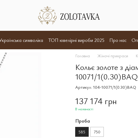
Українська символіка
ТОП ювелірні вироби 2025
Про нас
Оп
и
Відгуки
Угода користувача
Договір оферта
Головна
Жіночі прикраси
К
Кольє золоте з ді
10071/1(0.30)BAQ
Артикул: 104-10071/1(0.30)BAQ
137 174 грн
В наявності
Проба
585
750