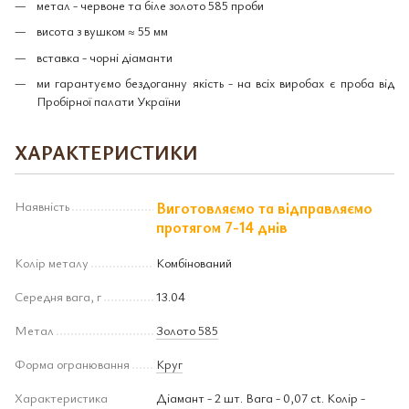
метал - червоне та біле золото 585 проби
висота з вушком ≈ 55 мм
вставка - чорні діаманти
ми гарантуємо бездоганну якість - на всіх виробах є проба від
Пробірної палати України
ХАРАКТЕРИСТИКИ
Наявність
Виготовляємо та відправляємо
протягом 7-14 днів
Колір металу
Комбінований
Середня вага, г
13.04
Метал
Золото 585
Форма огранювання
Круг
Характеристика
Діамант - 2 шт. Вага - 0,07 ct. Колір -