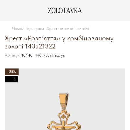
Чоловічі прикраси
Хрестики золоті чоловічі
Хрест «Розп’яття» у комбінованому
золоті 143521322
Артикул:
10440
Написати відгук
−25%
6