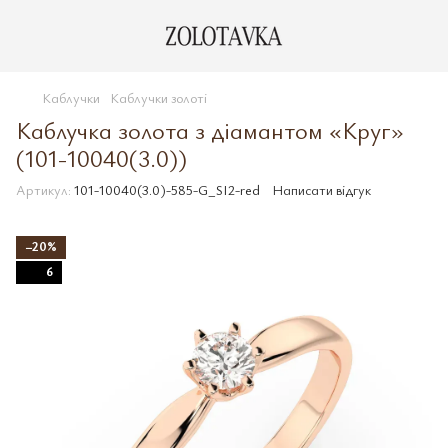
Каблучки
Каблучки золоті
Каблучка золота з діамантом «Круг»
(101-10040(3.0))
Артикул:
101-10040(3.0)-585-G_SI2-red
Написати відгук
−20%
6