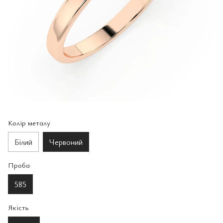
Колір металу
Білий
Червоний
Проба
585
Якість