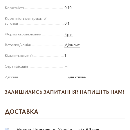
Каратність
0.10
Каратність центральної
вставки
0.1
Форма огранювання
Круг
Вставка/камінь
Діамант
Кількість каменів
1
Сертифікація
Ні
Дизайн
Один камінь
ЗАЛИШИЛИСЬ ЗАПИТАННЯ? НАПИШІТЬ НАМ!
ДОСТАВКА
Новою Поштою
по Україні —
від 60 грн