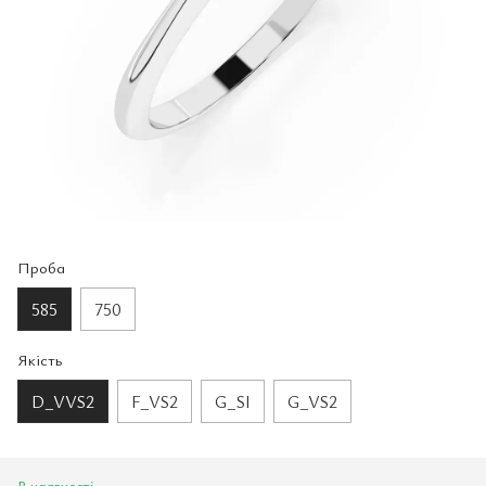
Проба
585
750
Якість
D_VVS2
F_VS2
G_SI
G_VS2
В наявності