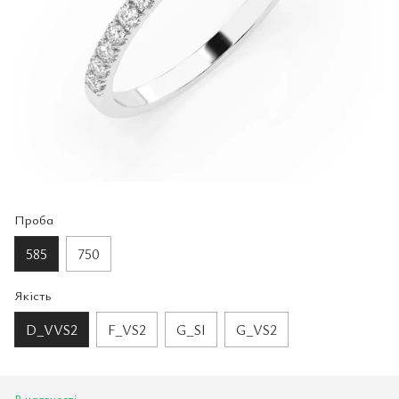
Проба
585
750
Якість
D_VVS2
F_VS2
G_SI
G_VS2
В наявності