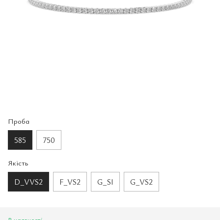
Проба
585
750
Якість
D_VVS2
F_VS2
G_SI
G_VS2
В наявності