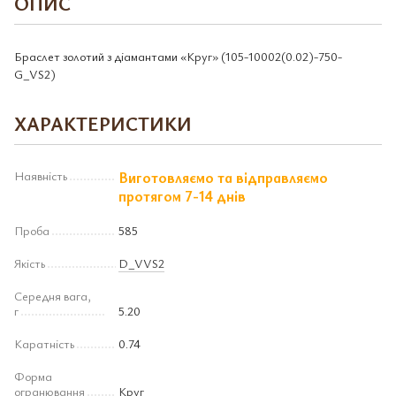
ОПИС
Браслет золотий з діамантами «Круг» (105-10002(0.02)-750-
G_VS2)
ХАРАКТЕРИСТИКИ
Наявність
Виготовляємо та відправляємо
протягом 7-14 днів
Проба
585
Якість
D_VVS2
Середня вага,
г
5.20
Каратність
0.74
Форма
огранювання
Круг